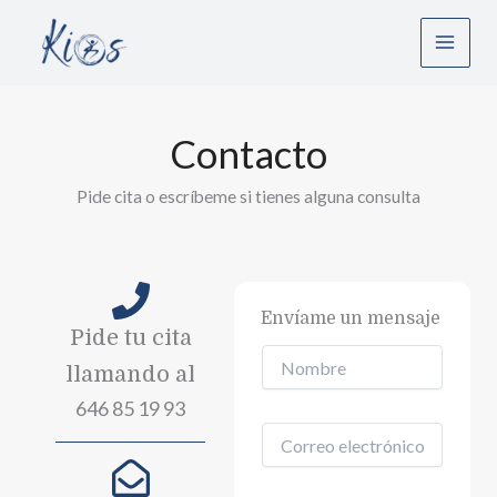
Contacto
Ir
al
contenido
Contacto
Pide cita o escríbeme si tienes alguna consulta
Envíame un mensaje
Pide tu cita
N
llamando al
o
m
646 85 19 93
b
C
r
o
e
r
*
*