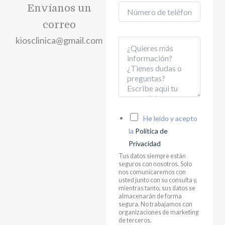
r
T
Envíanos un
M
e
e
e
o
correo
l
n
e
é
kiosclinica@gmail.com
s
l
M
f
a
e
e
o
j
c
n
n
e
t
s
o
C
r
a
*
a
ó
j
s
n
e
i
i
C
He leído y acepto
l
c
a
l
la
Política de
o
s
a
*
Privacidad
i
s
Tus datos siempre están
l
seguros con nosotros. Solo
l
nos comunicaremos con
a
usted junto con su consulta y,
s
mientras tanto, sus datos se
almacenarán de forma
d
segura. No trabajamos con
e
organizaciones de marketing
p
de terceros.